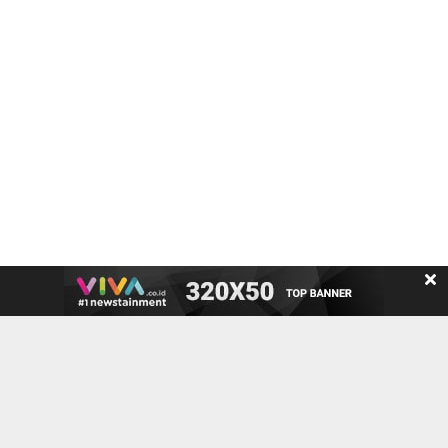
Ikuti kami di:
Peta Situs
Tentang Kami
Kontak Kami
Info Iklan
Pedoman Media Siber
Panduan Kebijakan
Disclaimer
Info Karir