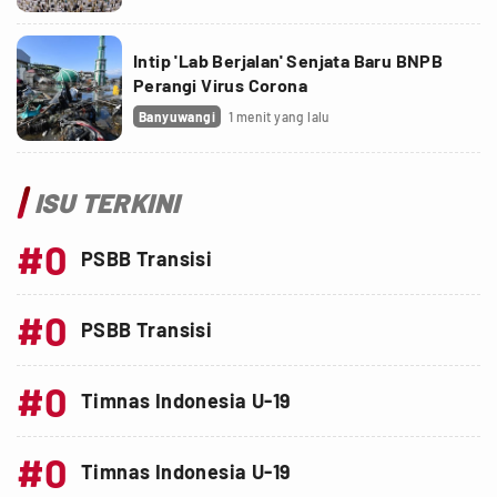
Intip 'Lab Berjalan' Senjata Baru BNPB
Perangi Virus Corona
Banyuwangi
1 menit yang lalu
ISU TERKINI
#0
PSBB Transisi
#0
PSBB Transisi
#0
Timnas Indonesia U-19
#0
Timnas Indonesia U-19