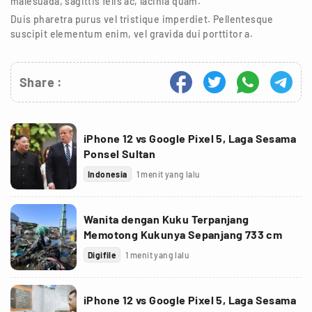
malesuada, sagittis felis ac, lacinia quam.
Duis pharetra purus vel tristique imperdiet. Pellentesque
suscipit elementum enim, vel gravida dui porttitor a.
Share :
iPhone 12 vs Google Pixel 5, Laga Sesama
Ponsel Sultan
Indonesia
1 menit yang lalu
Wanita dengan Kuku Terpanjang
Memotong Kukunya Sepanjang 733 cm
Digifile
1 menit yang lalu
iPhone 12 vs Google Pixel 5, Laga Sesama