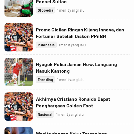
Ponsel Sultan
Otopedia
1 menit yang lalu
Promo Cicilan Ringan Kijang Innova, dan
Fortuner Setelah Diskon PPnBM
Indonesia
1 menit yang lalu
Nyogok Polisi Jaman Now, Langsung
Masuk Kantong
Trending
1 menit yang lalu
Akhirnya Cristiano Ronaldo Dapat
Penghargaan Golden Foot
Nasional
1 menit yang lalu
Wanita dengan Kuku Terpanjang