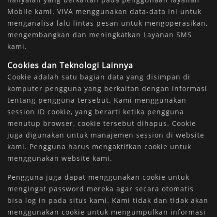
Mobile kami. VIVA menggunakan data-data ini untuk
menganalisa lalu lintas pesan untuk mengoperasikan,
mengembangkan dan meningkatkan Layanan SMS
kami.
Cookies dan Teknologi Lainnya
Cookie adalah satu bagian data yang disimpan di
komputer pengguna yang berkaitan dengan informasi
tentang pengguna tersebut. Kami menggunakan
session ID cookie, yang berarti ketika pengguna
menutup browser, cookie tersebut dihapus. Cookie
juga digunakan untuk manajemen session di website
kami. Pengguna harus mengaktifkan cookie untuk
menggunakan website kami.
Pengguna juga dapat menggunakan cookie untuk
mengingat password mereka agar secara otomatis
bisa log in pada situs kami. Kami tidak dan tidak akan
menggunakan cookie untuk mengumpulkan informasi