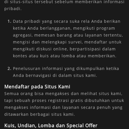
di situs-situs tersebut sebelum memberikan informasi
pribadi.
Data pribadi yang secara suka rela Anda berikan
ketika Anda berlangganan, mengikuti program
agregasi, memesan barang atau layanan tertentu,
mengisi dan melengkapi survei, mendaftar untuk
mengikuti diskusi online, berpartisipasi dalam
kontes atau kuis atau lomba atau memberikan.
Penelusuran informasi yang dikumpulkan ketika
Anda bernavigasi di dalam situs kami.
Mendaftar pada Situs Kami
Semua orang bisa mengakses dan melihat situs kami,
tapi sebuah proses registrasi gratis dibutuhkan untuk
mengakses informasi dan layanan secara penuh yang
ditawarkan berbagai situs kami.
Kuis, Undian, Lomba dan Special Offer