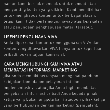
namun kami berhak menolak untuk memuat atau
menyunting konten yang dikirim. Kami memiliki hak
untuk menghapus konten untuk berbagai alasan,
tetapi kami tidak bertanggung jawab atas kegagalan
atau penundaan penghapusan materi tersebut.
LISENSI PENGUNAAN VIVA
Anda diperkenankan untuk menggunakan VIVA dan
konten yang ditawarkan VIVA hanya untuk keperluan
pribadi, bukan tujuan komersial.
CARA MENGHUBUNGI KAMI VIVA ATAU
MEMBATASI INFORMASI MARKETING
Jika Anda memiliki pertanyaan mengenai panduan
kebijakan kami dalam pelayanan ini dan
implementasinya, atau jika Anda ingin membatasi
penyebaran informasi pribadi Anda kepada pihak
ketiga yang bukan anggota kami ataupun pihak ketiga
yang berhubungan dengan marketing (penjualan),