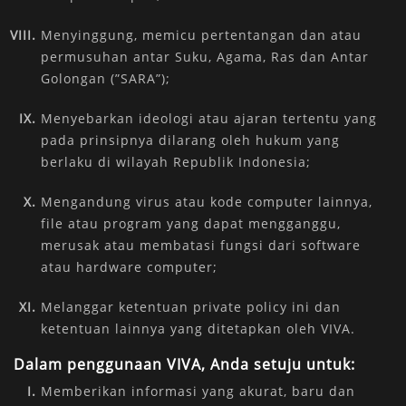
Menyinggung, memicu pertentangan dan atau
permusuhan antar Suku, Agama, Ras dan Antar
Golongan (”SARA”);
Menyebarkan ideologi atau ajaran tertentu yang
pada prinsipnya dilarang oleh hukum yang
berlaku di wilayah Republik Indonesia;
Mengandung virus atau kode computer lainnya,
file atau program yang dapat mengganggu,
merusak atau membatasi fungsi dari software
atau hardware computer;
Melanggar ketentuan private policy ini dan
ketentuan lainnya yang ditetapkan oleh VIVA.
Dalam penggunaan VIVA, Anda setuju untuk:
Memberikan informasi yang akurat, baru dan