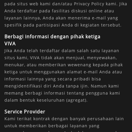
pada situs web kami dan/atau Privacy Policy kami. Jika
Anda terdaftar pada fasilitas diskusi online atau
layanan lainnya, Anda akan menerima e-mail yang
spesifik pada partisipasi Anda di kegiatan tersebut.
Berbagi informasi dengan pihak ketiga
VIVA
Jika Anda telah terdaftar dalam salah satu layanan
situs kami, VIVA tidak akan menjual, menyewakan,
menukar, atau memberikan wewenang kepada pihak
ketiga untuk menggunakan alamat e-mail Anda atau
informasi lainnya yang secara pribadi bisa
mengidentifikasi diri Anda tanpa ijin. Namun kami
memang berbagi informasi tentang pengguna kami
dalam bentuk keseluruhan (agregat).
Service Provider
Kami terikat kontrak dengan banyak perusahaan lain
untuk memberikan berbagai layanan yang