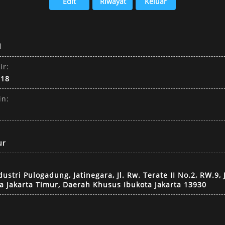
d
ir:
018
in:
ur
stri Pulogadung, Jatinegara, Jl. Rw. Terate II No.2, RW.9, 
a Jakarta Timur, Daerah Khusus Ibukota Jakarta 13930